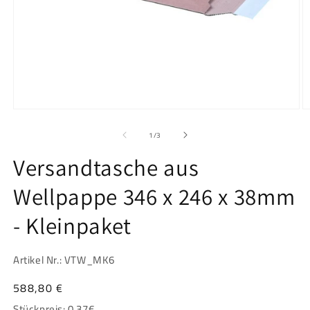
Medien
M
1
2
in
in
von
1
/
3
Modal
M
öffnen
ö
Versandtasche aus
Wellpappe 346 x 246 x 38mm
- Kleinpaket
Artikel Nr.: VTW_MK6
Normaler
588,80 €
Preis
Stückpreis:
0.37
€