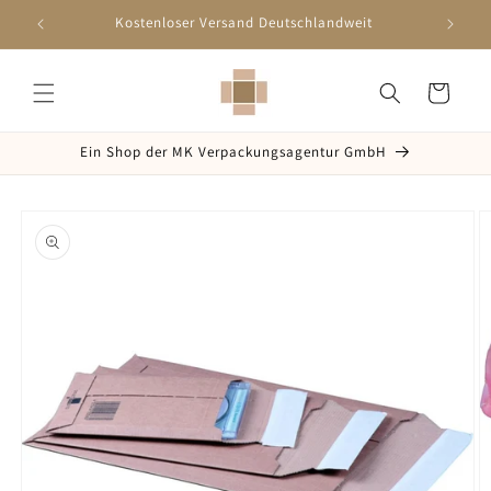
Direkt
zum
Kostenloser Versand Deutschlandweit
Inhalt
Warenkorb
Ein Shop der MK Verpackungsagentur GmbH
oduktinformationen
ringen