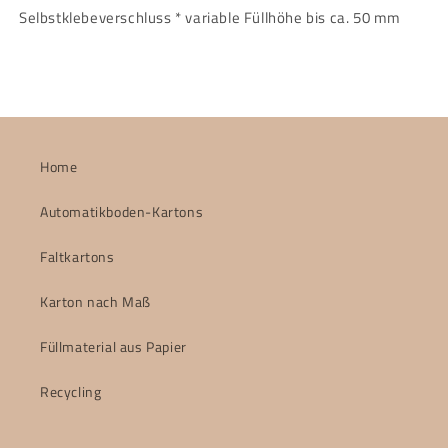
Selbstklebeverschluss * variable Füllhöhe bis ca. 50 mm
Home
Automatikboden-Kartons
Faltkartons
Karton nach Maß
Füllmaterial aus Papier
Recycling