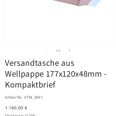
Medien
M
1
2
in
in
von
1
/
3
Modal
M
öffnen
ö
Versandtasche aus
Wellpappe 177x120x48mm -
Kompaktbrief
Artikel Nr.: VTW_MK1
Normaler
1.190,00 €
Preis
Stückpreis:
0.20
€