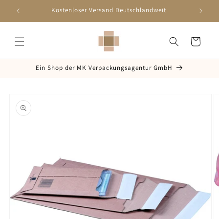
Direkt
zum
Kostenloser Versand Deutschlandweit
Schn
Inhalt
Warenkorb
Ein Shop der MK Verpackungsagentur GmbH
oduktinformationen
ringen