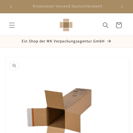
Direkt
zum
Schnelle Lieferung innerhalb 2-5 Werktagen
Inhalt
Warenkorb
Ein Shop der MK Verpackungsagentur GmbH
oduktinformationen
ringen