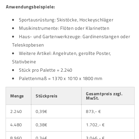
Anwendungsbeispiele:
Sportausrüstung: Skistöcke, Hockeyschläger
Musikinstrumente: Flöten oder Klarinetten
Haus- und Gartenwerkzeuge: Gardinenstangen oder
Teleskopbesen
Weitere Artikel: Angelruten, gerollte Poster,
Stativbeine
Stück pro Palette = 2.240
Palettenmaß = 1370 x 1010 x 1800 mm
Gesamtpreis zzgl.
Menge
Stückpreis
MwSt.
2.240
0,39€
873,- €
4.480
0,38€
1.702,- €
8.960
0,34€
3.046,- €