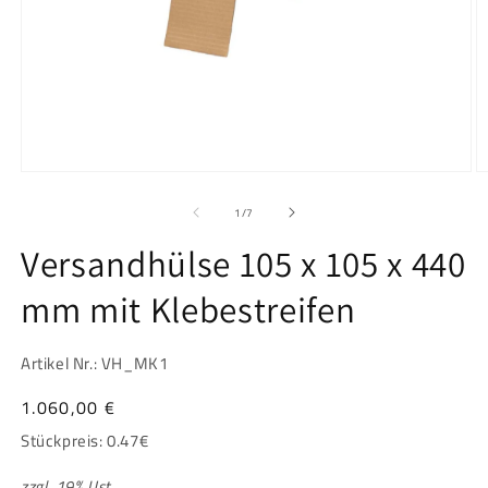
Medien
M
1
2
in
in
von
1
/
7
Modal
M
öffnen
ö
Versandhülse 105 x 105 x 440
mm mit Klebestreifen
Artikel Nr.: VH_MK1
Normaler
1.060,00 €
Preis
Stückpreis:
0.47
€
zzgl. 19% Ust