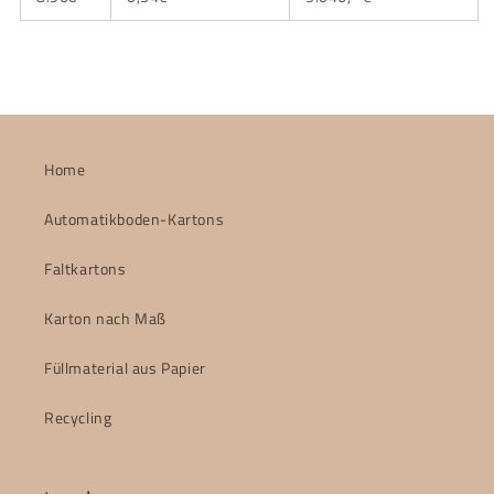
Home
Automatikboden-Kartons
Faltkartons
Karton nach Maß
Füllmaterial aus Papier
Recycling