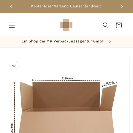
Direkt
zum
Kostenloser Versand Deutschlandweit
Inhalt
Warenkorb
Ein Shop der MK Verpackungsagentur GmbH
oduktinformationen
ringen