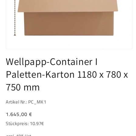
Medien
1
Wellpapp-Container I
in
Modal
öffnen
Paletten-Karton 1180 x 780 x
750 mm
Artikel Nr.: PC_MK1
Normaler
1.645,00 €
Preis
Stückpreis:
10.97
€