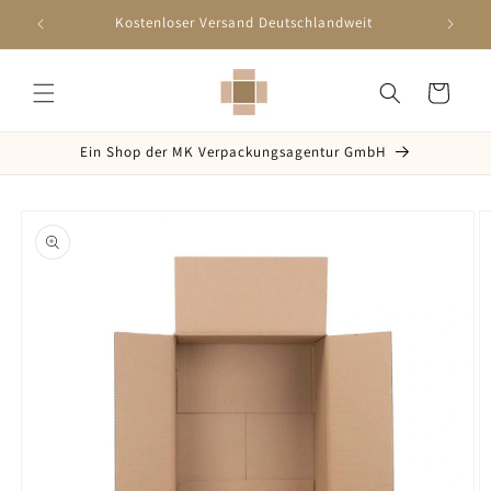
Direkt
zum
Kostenloser Versand Deutschlandweit
Schn
Inhalt
Warenkorb
Ein Shop der MK Verpackungsagentur GmbH
oduktinformationen
ringen