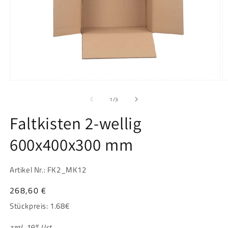
Medien
M
1
2
in
in
von
1
/
3
Modal
M
öffnen
ö
Faltkisten 2-wellig
600x400x300 mm
Artikel Nr.: FK2_MK12
Normaler
268,60 €
Preis
Stückpreis:
1.68
€
zzgl. 19% Ust