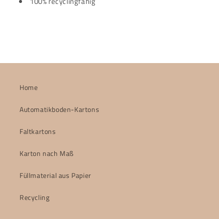
100% recyclingfähig
Home
Automatikboden-Kartons
Faltkartons
Karton nach Maß
Füllmaterial aus Papier
Recycling