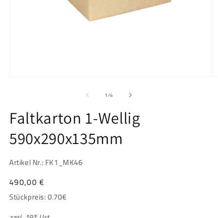
Medien
M
1
2
in
in
von
1
/
4
Modal
M
öffnen
ö
Faltkarton 1-Wellig
590x290x135mm
Artikel Nr.: FK1_MK46
Normaler
490,00 €
Preis
Stückpreis:
0.70
€
zzgl. 19% Ust