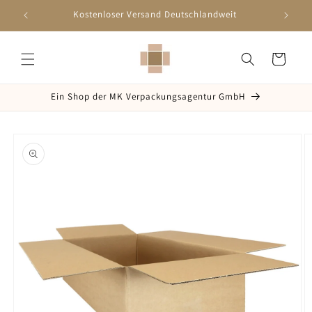
Direkt
zum
Kostenloser Versand Deutschlandweit
Inhalt
Warenkorb
Ein Shop der MK Verpackungsagentur GmbH
oduktinformationen
ringen