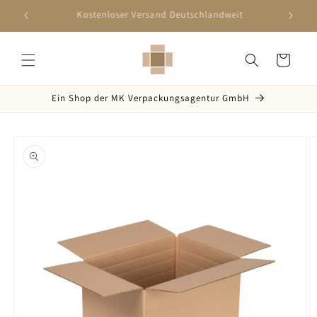
Direkt
zum
Schnelle Lieferung innerhalb 2-5 Werktagen
Inhalt
Warenkorb
Ein Shop der MK Verpackungsagentur GmbH
oduktinformationen
ringen