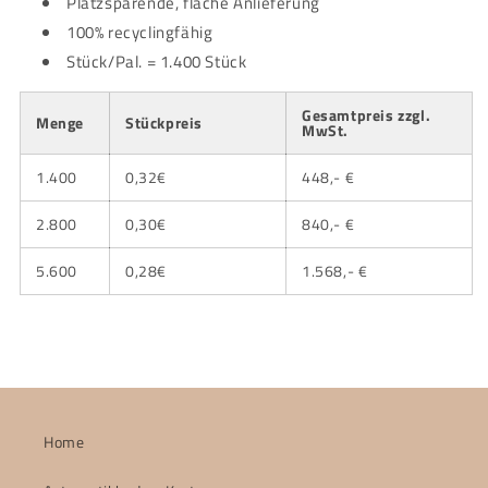
Platzsparende, flache Anlieferung
100% recyclingfähig
Stück/Pal. = 1.400 Stück
Gesamtpreis zzgl.
Menge
Stückpreis
MwSt.
1.400
0,32€
448,- €
2.800
0,30€
840,- €
5.600
0,28€
1.568,- €
Home