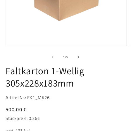
Medien
M
1
2
in
in
von
1
/
5
Modal
M
öffnen
ö
Faltkarton 1-Wellig
305x228x183mm
Artikel Nr.: FK1_MK26
Normaler
500,00 €
Preis
Stückpreis:
0.36
€
zzgl. 19% Ust