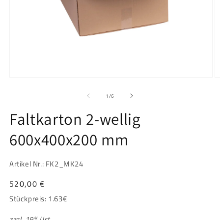
Medien
M
1
2
in
in
von
1
/
6
Modal
M
öffnen
ö
Faltkarton 2-wellig
600x400x200 mm
Artikel Nr.: FK2_MK24
Normaler
520,00 €
Preis
Stückpreis:
1.63
€
zzgl. 19% Ust