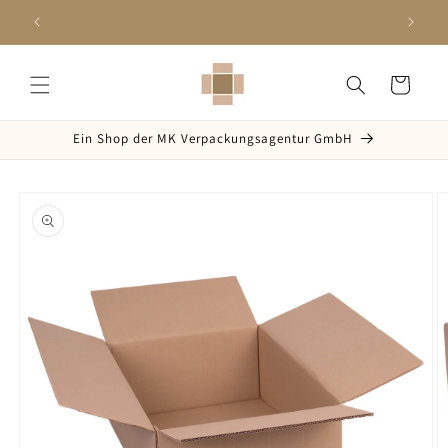
Direkt
zum
t
Schnelle Lieferung innerhalb 2-5 Werktagen
Inhalt
Warenkorb
Ein Shop der MK Verpackungsagentur GmbH
oduktinformationen
ringen