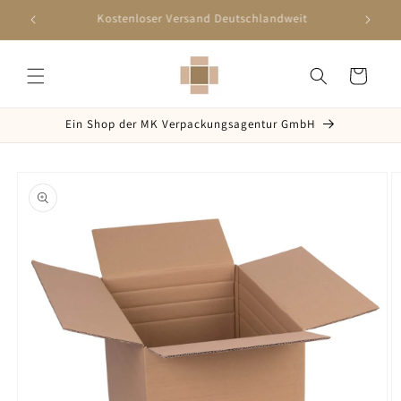
Direkt
zum
Schnelle Lieferung innerhalb 2-5 Werktagen
Inhalt
Warenkorb
Ein Shop der MK Verpackungsagentur GmbH
oduktinformationen
ringen