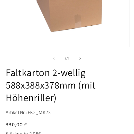
Medien
M
1
2
in
in
von
1
/
4
Modal
M
öffnen
ö
Faltkarton 2-wellig
588x388x378mm (mit
Höhenriller)
Artikel Nr.: FK2_MK23
Normaler
330,00 €
Preis
Stückpreis:
2.06
€