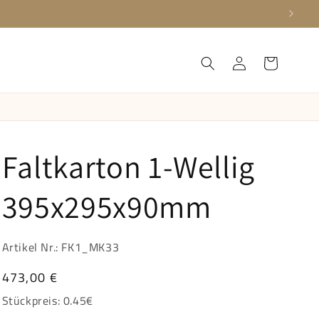
Einloggen
Warenkorb
Faltkarton 1-Wellig
395x295x90mm
Artikel Nr.: FK1_MK33
Normaler
473,00 €
Preis
Stückpreis:
0.45
€