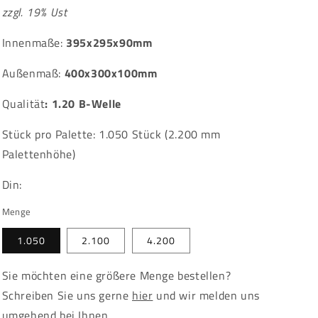
zzgl. 19% Ust
Innenmaße:
395x295x90mm
Außenmaß:
400x300x100mm
Qualität
:
1.20 B-Welle
Stück pro Palette: 1.050 Stück (2.200 mm
Palettenhöhe)
Din:
Menge
1.050
2.100
4.200
Sie möchten eine größere Menge bestellen?
Schreiben Sie uns gerne
hier
und wir melden uns
umgehend bei Ihnen.