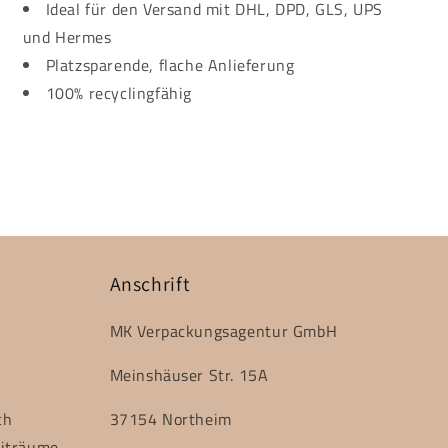
Ideal für den Versand mit DHL, DPD, GLS, UPS
und Hermes
Platzsparende, flache Anlieferung
100% recyclingfähig
Anschrift
MK Verpackungsagentur GmbH
Meinshäuser Str. 15A
ch
37154 Northeim
eiträume