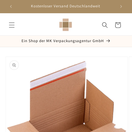
Direkt
zum
Schnelle Lieferung innerhalb 2-5 Werktagen
Inhalt
Warenkorb
Ein Shop der MK Verpackungsagentur GmbH
oduktinformationen
ringen