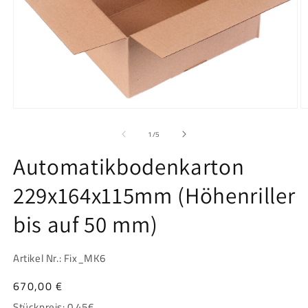
Medien
M
1
2
in
in
von
1
/
5
Modal
M
öffnen
ö
Automatikbodenkarton
229x164x115mm (Höhenriller
bis auf 50 mm)
Artikel Nr.: Fix_MK6
Normaler
670,00 €
Preis
Stückpreis:
0.45
€